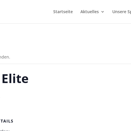
Startseite
Aktuelles
Unsere S
unden.
Elite
5
ETAILS