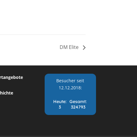
DM Elite
rtangebote
Besucher seit
12.12.2018:
hichte