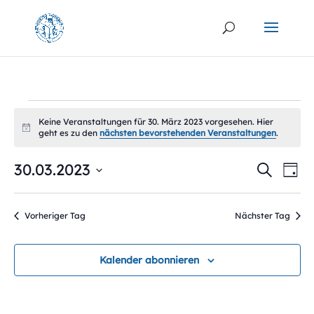
Veranstaltungen
Keine Veranstaltungen für 30. März 2023 vorgesehen. Hier
für
Hinweis
geht es zu den
nächsten bevorstehenden Veranstaltungen
.
30.
Verans
Ver
30.03.2023
März
Suche
Tag
Ans
Suche
2023
Datum
Na
und
wählen.
Vorheriger Tag
Nächster Tag
Ansich
Naviga
Kalender abonnieren