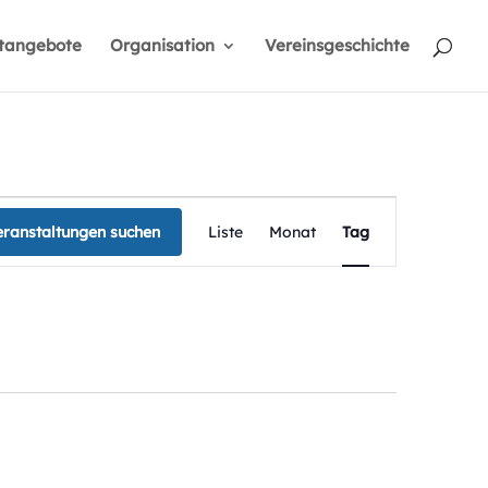
rtangebote
Organisation
Vereinsgeschichte
Veranstaltung
Ansichten-
eranstaltungen suchen
Liste
Monat
Tag
Navigation