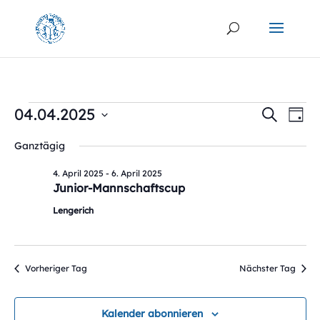
Veranstaltungen
Verans
Ver
04.04.2025
Suche
Tag
Ans
Suche
für
Datum
Na
und
Ganztägig
4.
wählen.
Ansich
April
4. April 2025
-
6. April 2025
Naviga
Junior-Mannschaftscup
2025
Lengerich
Vorheriger Tag
Nächster Tag
Kalender abonnieren